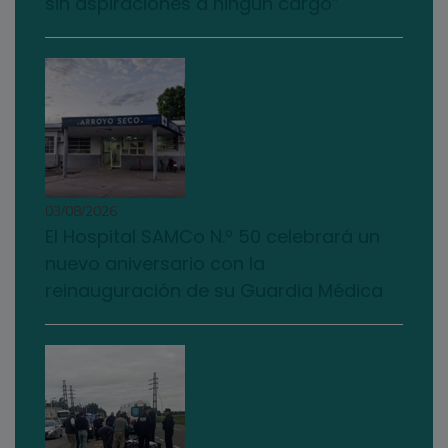
sin aspiraciones a ningún cargo”
03/08/2026
El Hospital SAMCo N.º 50 celebrará un
nuevo aniversario con la
reinauguración de su Guardia Médica