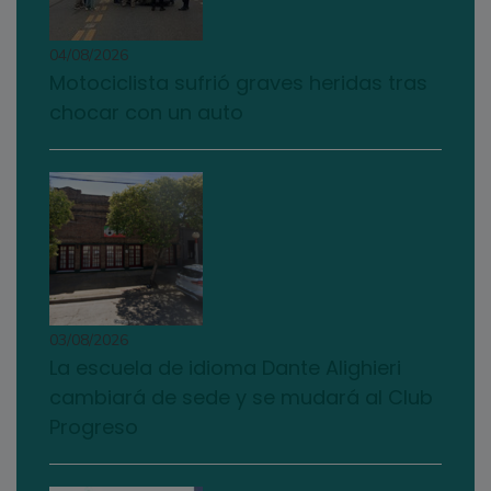
04/08/2026
Motociclista sufrió graves heridas tras
chocar con un auto
03/08/2026
La escuela de idioma Dante Alighieri
cambiará de sede y se mudará al Club
Progreso