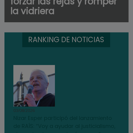
forzar las rejas y romper
la vidriera
RANKING DE NOTICIAS
03/08/2026
Nizar Esper participó del lanzamiento
de RAÍS: “Voy a ayudar al justicialismo,