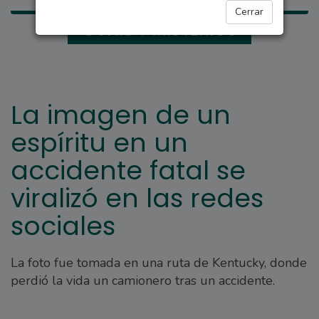
Cerrar
OVNIS Y MISTERIOS
La imagen de un
espíritu en un
accidente fatal se
viralizó en las redes
sociales
La foto fue tomada en una ruta de Kentucky, donde
perdió la vida un camionero tras un accidente.