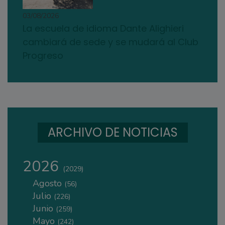
03/08/2026
La escuela de idioma Dante Alighieri
cambiará de sede y se mudará al Club
Progreso
ARCHIVO DE NOTICIAS
2026
(2029)
Agosto
(56)
Julio
(226)
Junio
(259)
Mayo
(242)