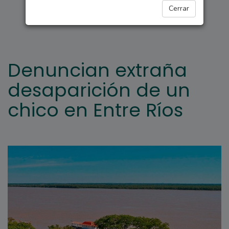
OVNIS Y MISTERIOS
Cerrar
Denuncian extraña
desaparición de un
chico en Entre Ríos