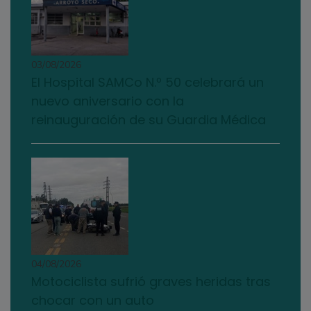
03/08/2026
El Hospital SAMCo N.º 50 celebrará un
nuevo aniversario con la
reinauguración de su Guardia Médica
04/08/2026
Motociclista sufrió graves heridas tras
chocar con un auto