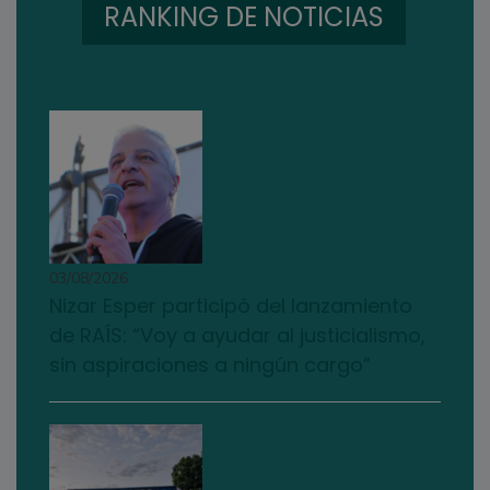
RANKING DE NOTICIAS
03/08/2026
Nizar Esper participó del lanzamiento
de RAÍS: “Voy a ayudar al justicialismo,
sin aspiraciones a ningún cargo”