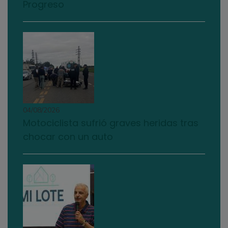
Progreso
04/08/2026
Motociclista sufrió graves heridas tras
chocar con un auto