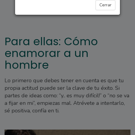
PARA ELLAS
Cerrar
Para ellas: Cómo
enamorar a un
hombre
Lo primero que debes tener en cuenta es que tu
propia actitud puede ser la clave de tu éxito. Si
partes de ideas como: “y.. es muy difícil!” o “no se va
a fijar en mi”, empiezas mal. Atrévete a intentarlo,
sé positiva, confía en ti.