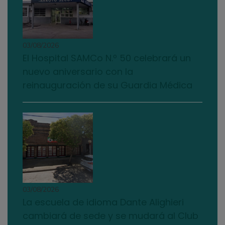
03/08/2026
El Hospital SAMCo N.º 50 celebrará un
nuevo aniversario con la
reinauguración de su Guardia Médica
03/08/2026
La escuela de idioma Dante Alighieri
cambiará de sede y se mudará al Club