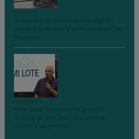
03/08/2026
La escuela de idioma Dante Alighieri
cambiará de sede y se mudará al Club
Progreso
03/08/2026
Nizar Esper cuestionó la gestión
municipal: "Hay una falta total de
acción y de gestión"