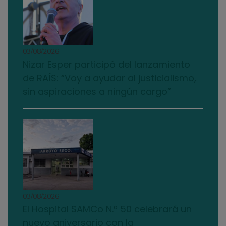
03/08/2026
Nizar Esper participó del lanzamiento
de RAÍS: “Voy a ayudar al justicialismo,
sin aspiraciones a ningún cargo”
03/08/2026
El Hospital SAMCo N.º 50 celebrará un
nuevo aniversario con la