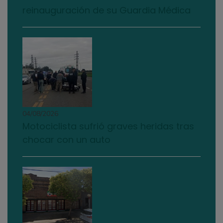
reinauguración de su Guardia Médica
04/08/2026
Motociclista sufrió graves heridas tras
chocar con un auto