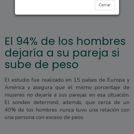
PARA ELLAS
Cerrar
El 94% de los hombres
dejaría a su pareja si
sube de peso
El estudio fue realizado en 15 países de Europa y
América y asegura que el mismo porcentaje de
mujeres no dejaría a sus parejas en esa situación.
El sondeo determinó, además, que cerca de un
40% de los hombres nunca tuvo una relación con
una persona con exceso de peso.