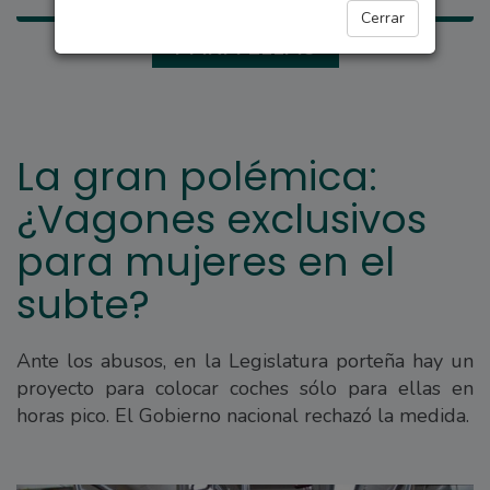
Cerrar
PARA ELLAS
La gran polémica:
¿Vagones exclusivos
para mujeres en el
subte?
Ante los abusos, en la Legislatura porteña hay un
proyecto para colocar coches sólo para ellas en
horas pico. El Gobierno nacional rechazó la medida.