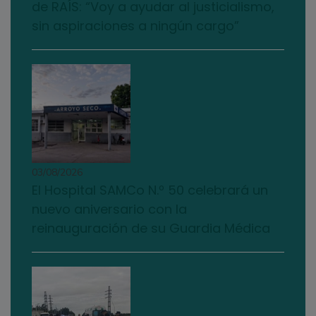
de RAÍS: “Voy a ayudar al justicialismo,
sin aspiraciones a ningún cargo”
03/08/2026
El Hospital SAMCo N.º 50 celebrará un
nuevo aniversario con la
reinauguración de su Guardia Médica