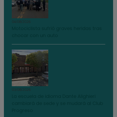
04/08/2026
Motociclista sufrió graves heridas tras
chocar con un auto
03/08/2026
La escuela de idioma Dante Alighieri
cambiará de sede y se mudará al Club
Progreso