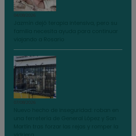
04/08/2026
Jazmín dejó terapia intensiva, pero su
familia necesita ayuda para continuar
viajando a Rosario
07/08/2026
Nuevo hecho de inseguridad: roban en
una ferretería de General López y San
Martín tras forzar las rejas y romper la
vidriera