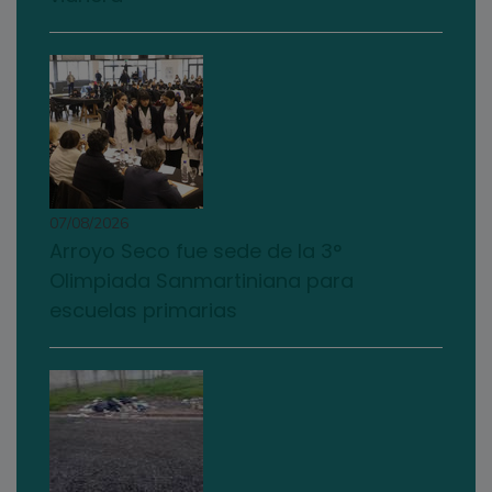
07/08/2026
Arroyo Seco fue sede de la 3°
Olimpiada Sanmartiniana para
escuelas primarias