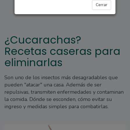
PARA ELLAS
Cerrar
¿Cucarachas?
Recetas caseras para
eliminarlas
Son uno de los insectos más desagradables que
pueden "atacar" una casa. Además de ser
repulsivas, transmiten enfermedades y contaminan
la comida. Dónde se esconden, cómo evitar su
ingreso y medidas simples para combatirlas.