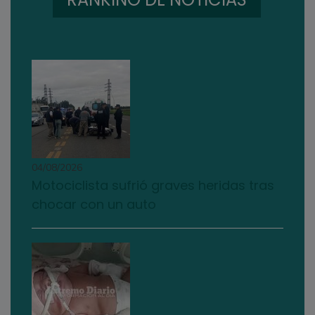
04/08/2026
Motociclista sufrió graves heridas tras
chocar con un auto