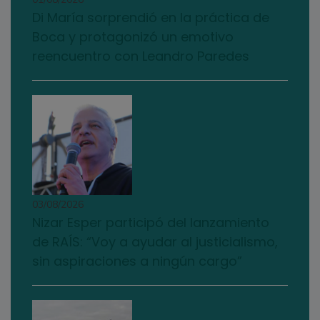
Di María sorprendió en la práctica de
Boca y protagonizó un emotivo
reencuentro con Leandro Paredes
03/08/2026
Nizar Esper participó del lanzamiento
de RAÍS: “Voy a ayudar al justicialismo,
sin aspiraciones a ningún cargo”