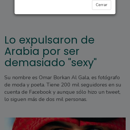
PARA ELLAS
Cerrar
Lo expulsaron de
Arabia por ser
demasiado "sexy"
Su nombre es Omar Borkan Al Gala, es fotógrafo
de moda y poeta. Tiene 200 mil seguidores en su
cuenta de Facebook y aunque sólo hizo un tweet,
lo siguen más de dos mil personas.