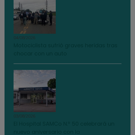
04/08/2026
Motociclista sufrió graves heridas tras
chocar con un auto
03/08/2026
El Hospital SAMCo N.º 50 celebrará un
nuevo aniversario con la