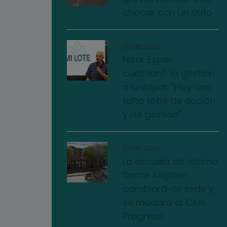
chocar con un auto
03/08/2026
Nizar Esper
cuestionó la gestión
municipal: "Hay una
falta total de acción
y de gestión"
03/08/2026
La escuela de idioma
Dante Alighieri
cambiará de sede y
se mudará al Club
Progreso