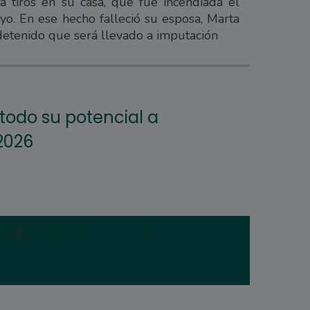
a tiros en su casa, que fue incendiada el
o. En ese hecho falleció su esposa, Marta
detenido que será llevado a imputación
 todo su potencial a
2026
|
6
|
7
|
8
|
Siguiente
|
Última