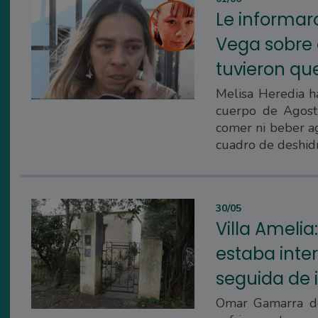
Le informar
Vega sobre e
tuvieron qu
Melisa Heredia ha
cuerpo de Agosti
comer ni beber ag
cuadro de deshidr
30/05
Villa Ameli
estaba inte
seguida de 
Omar Gamarra de