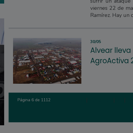
sufrir un ataque 
viernes 22 de may
Ramírez. Hay un 
30/05
Alvear lleva
AgroActiva 
Primera
|
Anterior
|
4
|
5
Página 6 de 1112