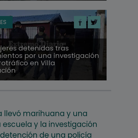
LES
jeres detenidas tras
ientos por una investigación
otráfico en Villa
ución
 llevó marihuana y una
 escuela y la investigación
 detención de una policía