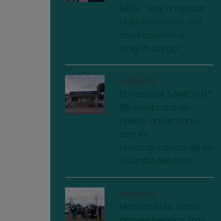
RAÍS: “Voy a ayudar
al justicialismo, sin
aspiraciones a
ningún cargo”
03/08/2026
El Hospital SAMCo N.º
50 celebrará un
nuevo aniversario
con la
reinauguración de su
Guardia Médica
04/08/2026
Motociclista sufrió
graves heridas tras