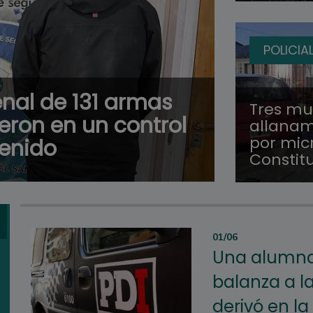
POLICIA
nal de 131 armas
Tres mu
ieron en un control
allanam
por micr
tenido
Constit
01/06
Una alumna
balanza a la
derivó en la