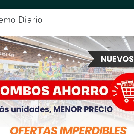
emo Diario
OCIO
DEPORTES
FIGHIERA
GENERAL LAGOS
POLICIALES
RE