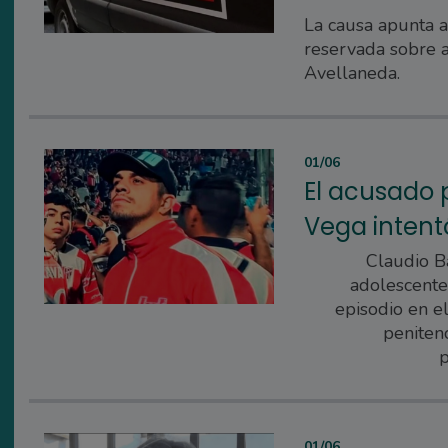
La causa apunta a
reservada sobre a
Avellaneda.
01/06
El acusado p
Vega intentó
Claudio Ba
adolescente,
episodio en e
penitenc
p
01/06