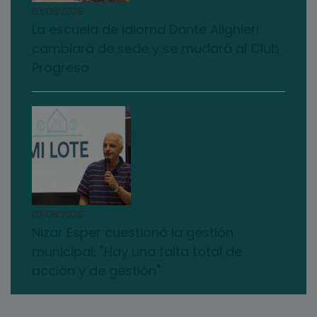
03/08/2026
La escuela de idioma Dante Alighieri
cambiará de sede y se mudará al Club
Progreso
03/08/2026
Nizar Esper cuestionó la gestión
municipal: "Hay una falta total de
acción y de gestión"