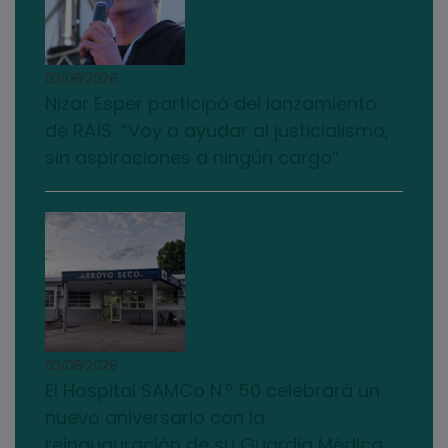
03/08/2026
Nizar Esper participó del lanzamiento
de RAÍS: “Voy a ayudar al justicialismo,
sin aspiraciones a ningún cargo”
03/08/2026
El Hospital SAMCo N.º 50 celebrará un
nuevo aniversario con la
reinauguración de su Guardia Médica