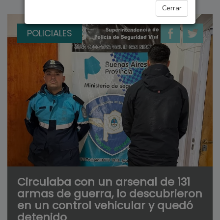
Cerrar
POLICIALES
Circulaba con un arsenal de 131
armas de guerra, lo descubrieron
en un control vehicular y quedó
detenido