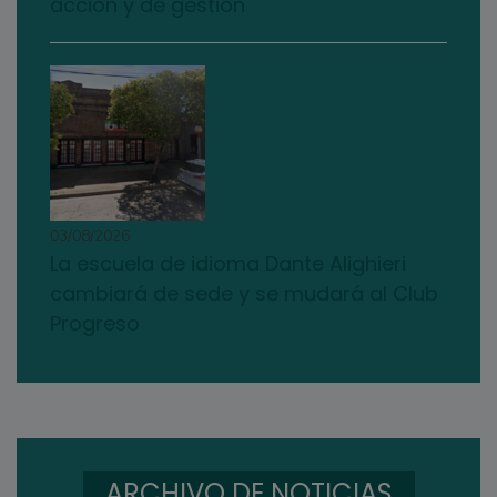
acción y de gestión"
03/08/2026
La escuela de idioma Dante Alighieri
cambiará de sede y se mudará al Club
Progreso
ARCHIVO DE NOTICIAS