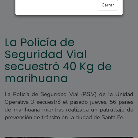
POLICIALES
Cerrar
La Policía de
Seguridad Vial
secuestró 40 Kg de
marihuana
La Policía de Seguridad Vial (P.S.V) de la Unidad
Operativa 3 secuestró el pasado jueves, 56 panes
de marihuana mientras realizaba un patrullaje de
prevención de tránsito en la ciudad de Santa Fe.