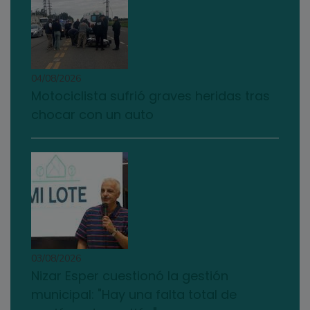
04/08/2026
Motociclista sufrió graves heridas tras
chocar con un auto
03/08/2026
Nizar Esper cuestionó la gestión
municipal: "Hay una falta total de