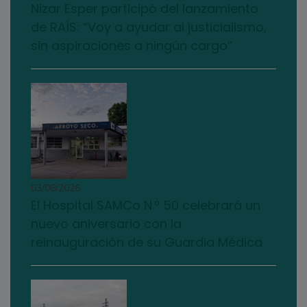
Nizar Esper participó del lanzamiento
de RAÍS: “Voy a ayudar al justicialismo,
sin aspiraciones a ningún cargo”
03/08/2026
El Hospital SAMCo N.º 50 celebrará un
nuevo aniversario con la
reinauguración de su Guardia Médica