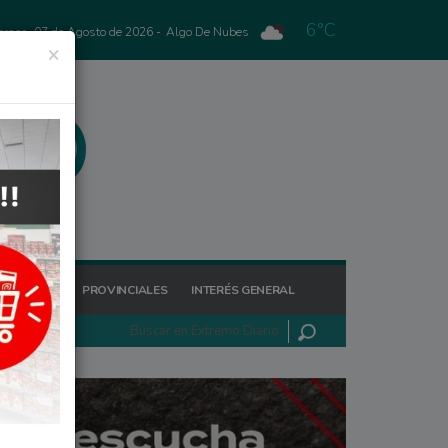
6°C
ernes, 07 de Agosto de 2026 -
Algo De Nubes
×
GIONALES
PROVINCIALES
INTERÉS GENERAL