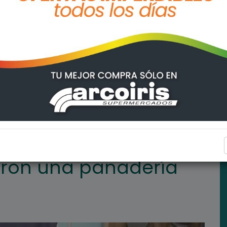
a en General Lagos
POLICIALES
aron una panadería