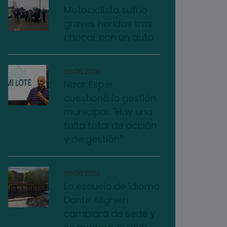
Motociclista sufrió
graves heridas tras
chocar con un auto
03/08/2026
Nizar Esper
cuestionó la gestión
municipal: "Hay una
falta total de acción
y de gestión"
03/08/2026
La escuela de idioma
Dante Alighieri
cambiará de sede y