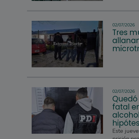
02/07/2026
Tres mu
allana
microtr
02/07/2026
Quedó 
fatal e
alcoho
hipótes
Este jueve
prisión pr