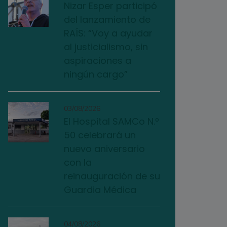
Nizar Esper participó
del lanzamiento de
RAÍS: “Voy a ayudar
al justicialismo, sin
aspiraciones a
ningún cargo”
03/08/2026
El Hospital SAMCo N.º
50 celebrará un
nuevo aniversario
con la
reinauguración de su
Guardia Médica
04/08/2026