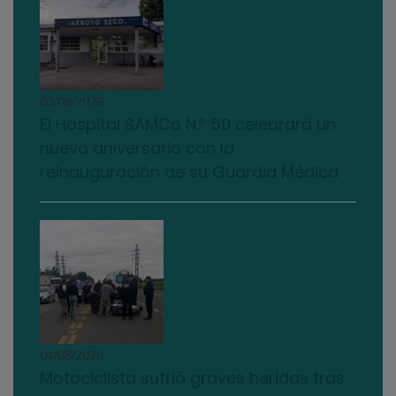
03/08/2026
El Hospital SAMCo N.º 50 celebrará un
nuevo aniversario con la
reinauguración de su Guardia Médica
04/08/2026
Motociclista sufrió graves heridas tras