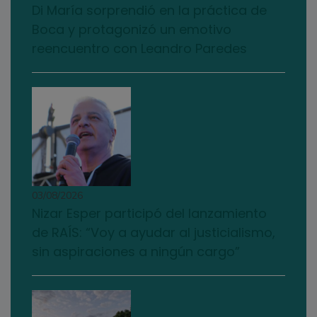
Di María sorprendió en la práctica de
Boca y protagonizó un emotivo
reencuentro con Leandro Paredes
03/08/2026
Nizar Esper participó del lanzamiento
de RAÍS: “Voy a ayudar al justicialismo,
sin aspiraciones a ningún cargo”