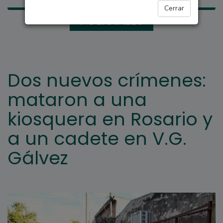
Cerrar
POLICIALES
Dos nuevos crímenes:
mataron a una
kiosquera en Rosario y
a un cadete en V.G.
Gálvez