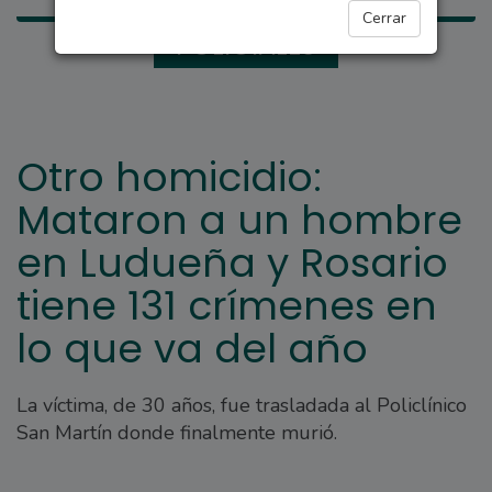
Cerrar
POLICIALES
Otro homicidio:
Mataron a un hombre
en Ludueña y Rosario
tiene 131 crímenes en
lo que va del año
La víctima, de 30 años, fue trasladada al Policlínico
San Martín donde finalmente murió.