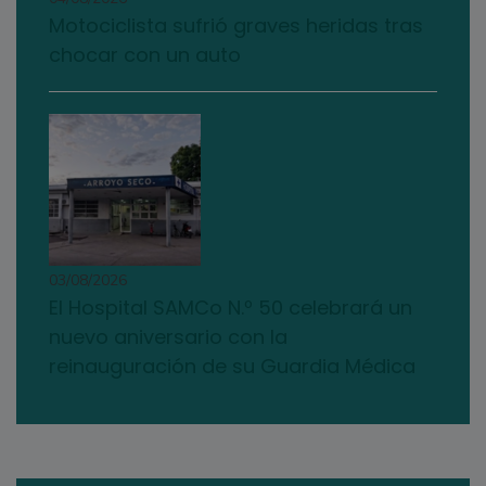
Motociclista sufrió graves heridas tras
chocar con un auto
03/08/2026
El Hospital SAMCo N.º 50 celebrará un
nuevo aniversario con la
reinauguración de su Guardia Médica