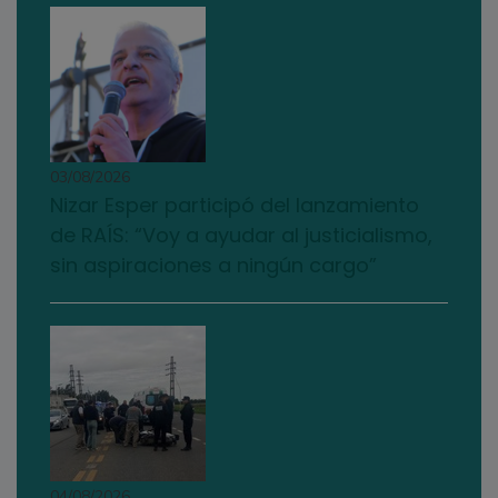
03/08/2026
Nizar Esper participó del lanzamiento
de RAÍS: “Voy a ayudar al justicialismo,
sin aspiraciones a ningún cargo”
04/08/2026