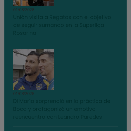
01/08/2026
Unión visita a Regatas con el objetivo
de seguir sumando en la Superliga
Rosarina
01/08/2026
Di María sorprendió en la práctica de
Boca y protagonizó un emotivo
reencuentro con Leandro Paredes