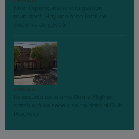
03/08/2026
Nizar Esper cuestionó la gestión
municipal: "Hay una falta total de
acción y de gestión"
03/08/2026
La escuela de idioma Dante Alighieri
cambiará de sede y se mudará al Club
Progreso