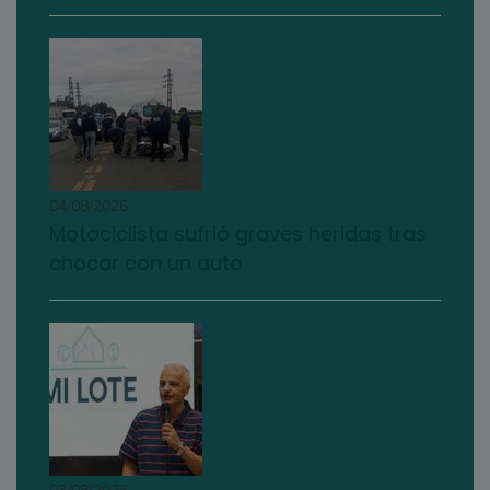
04/08/2026
Motociclista sufrió graves heridas tras
chocar con un auto