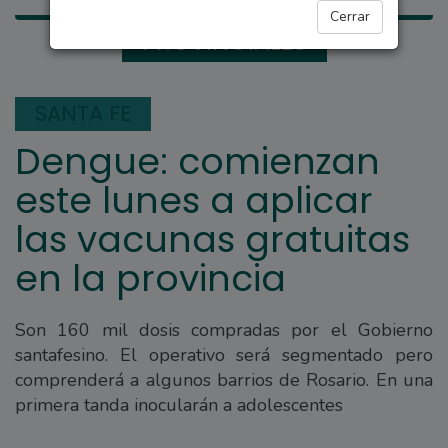
Cerrar
PROVINCIALES
SANTA FE
Dengue: comienzan
este lunes a aplicar
las vacunas gratuitas
en la provincia
Son 160 mil dosis compradas por el Gobierno
santafesino. El operativo será segmentado pero
comprenderá a algunos barrios de Rosario. En una
primera tanda inocularán a adolescentes