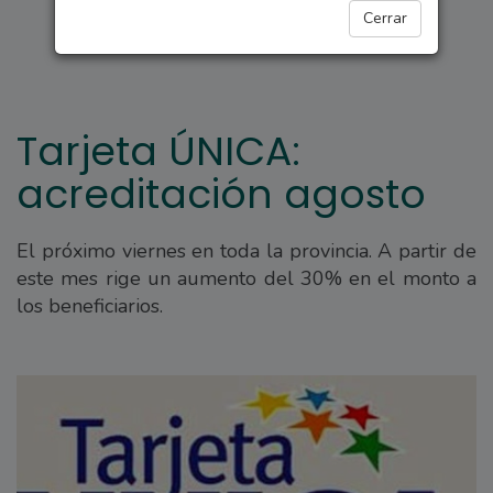
PROVINCIALES
Cerrar
Tarjeta ÚNICA:
acreditación agosto
El próximo viernes en toda la provincia. A partir de
este mes rige un aumento del 30% en el monto a
los beneficiarios.