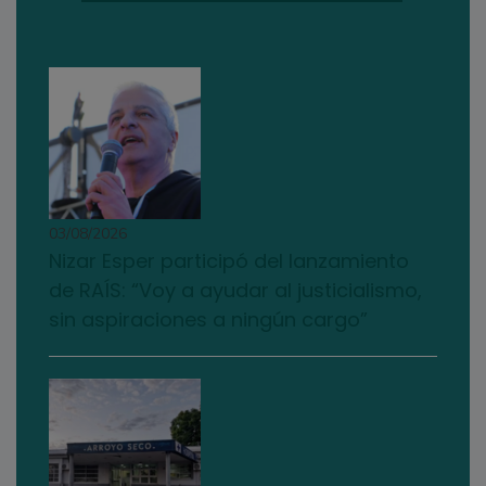
03/08/2026
Nizar Esper participó del lanzamiento
de RAÍS: “Voy a ayudar al justicialismo,
sin aspiraciones a ningún cargo”