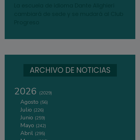
La escuela de idioma Dante Alighieri
cambiará de sede y se mudará al Club
Progreso
ARCHIVO DE NOTICIAS
2026
(2029)
Agosto
(56)
Julio
(226)
Junio
(259)
Mayo
(242)
Abril
(295)