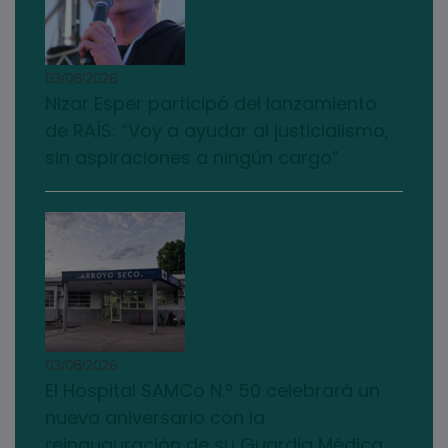
03/08/2026
Nizar Esper participó del lanzamiento
de RAÍS: “Voy a ayudar al justicialismo,
sin aspiraciones a ningún cargo”
03/08/2026
El Hospital SAMCo N.º 50 celebrará un
nuevo aniversario con la
reinauguración de su Guardia Médica