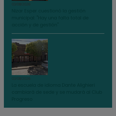
03/08/2026
Nizar Esper cuestionó la gestión
municipal: "Hay una falta total de
acción y de gestión"
03/08/2026
La escuela de idioma Dante Alighieri
cambiará de sede y se mudará al Club
Progreso