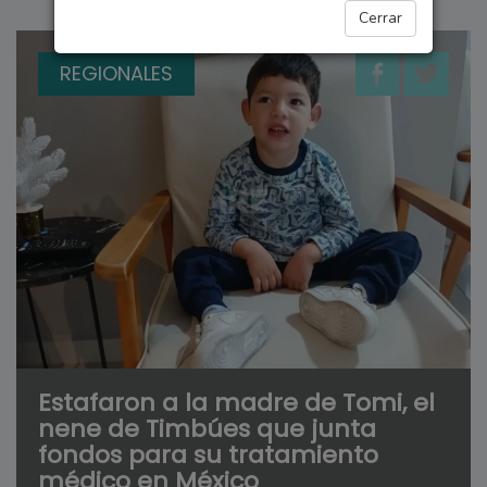
Cerrar
REGIONALES
Estafaron a la madre de Tomi, el
nene de Timbúes que junta
fondos para su tratamiento
médico en México