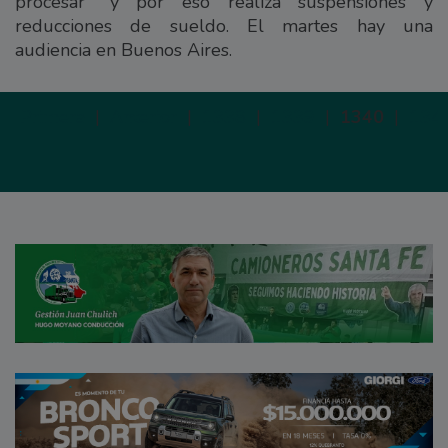
procesar” y por eso realiza suspensiones y
reducciones de sueldo. El martes hay una
audiencia en Buenos Aires.
Primera
|
Anterior
|
1338
|
1339
|
1340
|
134