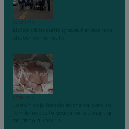
04/08/2026
Motociclista sufrió graves heridas tras
chocar con un auto
04/08/2026
Jazmín dejó terapia intensiva, pero su
familia necesita ayuda para continuar
viajando a Rosario