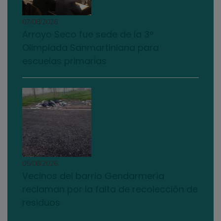
07/08/2026
Arroyo Seco fue sede de la 3°
Olimpiada Sanmartiniana para
escuelas primarias
05/08/2026
Vecinos del barrio Gendarmería
reclaman por la falta de recolección de
residuos