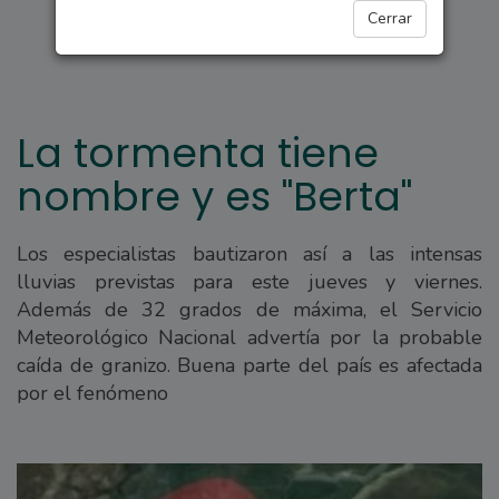
REGIONALES
Cerrar
La tormenta tiene
nombre y es "Berta"
Los especialistas bautizaron así a las intensas
lluvias previstas para este jueves y viernes.
Además de 32 grados de máxima, el Servicio
Meteorológico Nacional advertía por la probable
caída de granizo. Buena parte del país es afectada
por el fenómeno