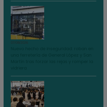
07/08/2026
Nuevo hecho de inseguridad: roban en
una ferretería de General López y San
Martín tras forzar las rejas y romper la
vidriera