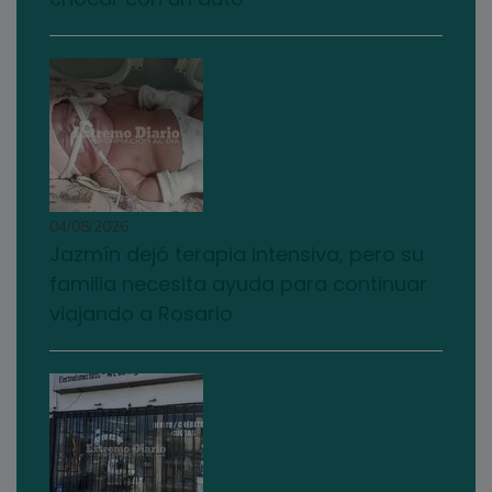
04/08/2026
Jazmín dejó terapia intensiva, pero su
familia necesita ayuda para continuar
viajando a Rosario