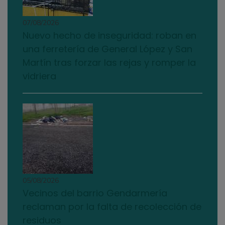
07/08/2026
Nuevo hecho de inseguridad: roban en
una ferretería de General López y San
Martín tras forzar las rejas y romper la
vidriera
05/08/2026
Vecinos del barrio Gendarmería
reclaman por la falta de recolección de
residuos