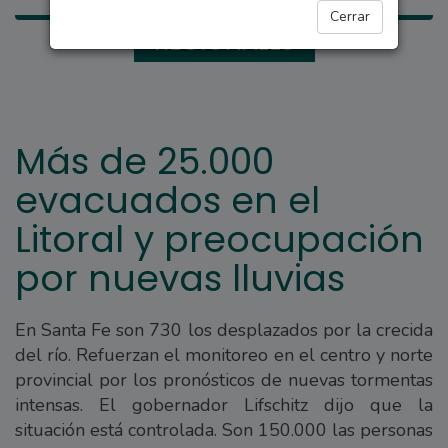
Cerrar
REGIONALES
Más de 25.000
evacuados en el
Litoral y preocupación
por nuevas lluvias
En Santa Fe son 730 los desplazados por la crecida
del río. Refuerzan el monitoreo en el centro y norte
provincial por los pronósticos de nuevas tormentas
intensas. El gobernador Lifschitz dijo que la
situación está controlada. Son 150.000 las personas