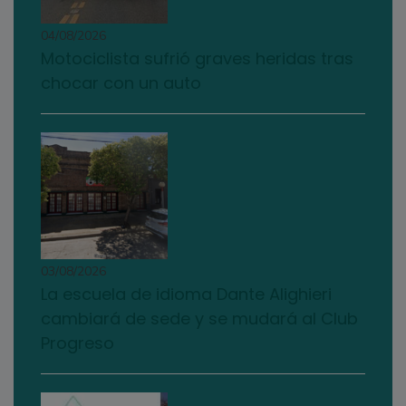
04/08/2026
Motociclista sufrió graves heridas tras
chocar con un auto
03/08/2026
La escuela de idioma Dante Alighieri
cambiará de sede y se mudará al Club
Progreso