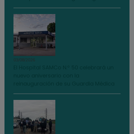
03/08/2026
El Hospital SAMCo N.º 50 celebrará un
nuevo aniversario con la
reinauguración de su Guardia Médica