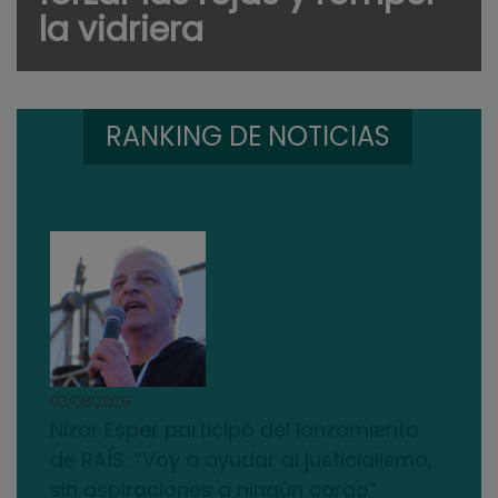
la vidriera
RANKING DE NOTICIAS
03/08/2026
Nizar Esper participó del lanzamiento
de RAÍS: “Voy a ayudar al justicialismo,
sin aspiraciones a ningún cargo”