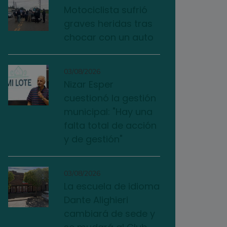
Motociclista sufrió
graves heridas tras
chocar con un auto
03/08/2026
Nizar Esper
cuestionó la gestión
municipal: "Hay una
falta total de acción
y de gestión"
03/08/2026
La escuela de idioma
Dante Alighieri
cambiará de sede y