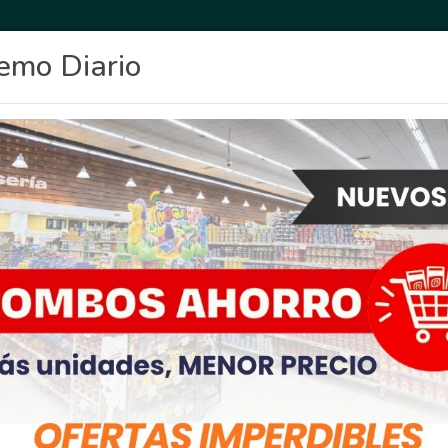
emo Diario
OCIO
DEPORTES
FIGHIERA
GENERAL LAGOS
POLICIALES
RE