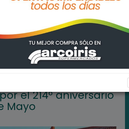
versario de la Revolución de Mayo
REGIONALES
 por el 214° aniversario
de Mayo