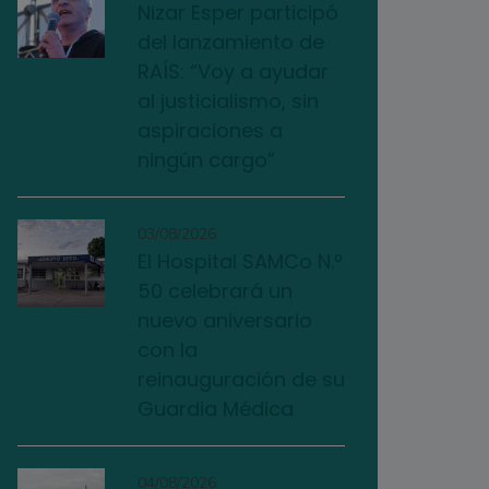
Nizar Esper participó
del lanzamiento de
RAÍS: “Voy a ayudar
al justicialismo, sin
aspiraciones a
ningún cargo”
03/08/2026
El Hospital SAMCo N.º
50 celebrará un
nuevo aniversario
con la
reinauguración de su
Guardia Médica
04/08/2026