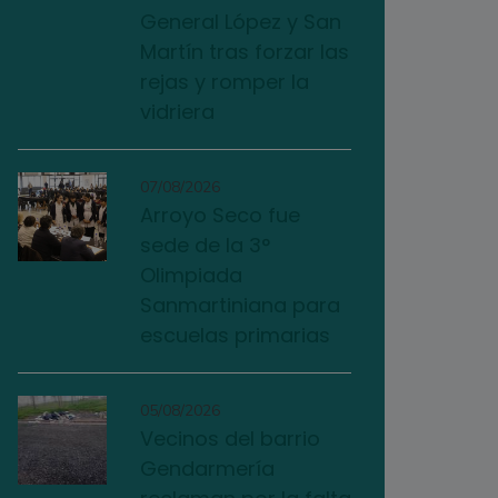
General López y San
Martín tras forzar las
rejas y romper la
vidriera
07/08/2026
Arroyo Seco fue
sede de la 3°
Olimpiada
Sanmartiniana para
escuelas primarias
05/08/2026
Vecinos del barrio
Gendarmería