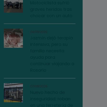
Motociclista sufrió
graves heridas tras
chocar con un auto
04/08/2026
Jazmín dejó terapia
intensiva, pero su
familia necesita
ayuda para
continuar viajando a
Rosario
07/08/2026
Nuevo hecho de
inseguridad: roban
en una ferretería de