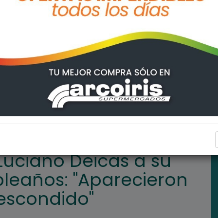
RO
El filoso saludo de Luciano Deicas a su padre por su cumple
TENDENCIAS
 Luciano Deicas a su
leaños: "Aparecieron
 escondido"