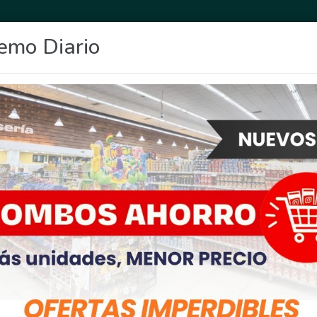
emo Diario
OCIO
DEPORTES
FIGHIERA
GENERAL LAGOS
POLICIALES
RE