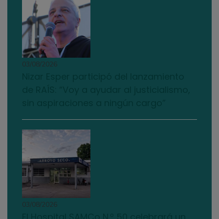
03/08/2026
Nizar Esper participó del lanzamiento
de RAÍS: “Voy a ayudar al justicialismo,
sin aspiraciones a ningún cargo”
03/08/2026
El Hospital SAMCo N.º 50 celebrará un