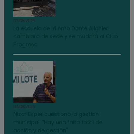
03/08/2026
La escuela de idioma Dante Alighieri
cambiará de sede y se mudará al Club
Progreso
03/08/2026
Nizar Esper cuestionó la gestión
municipal: "Hay una falta total de
acción y de gestión"