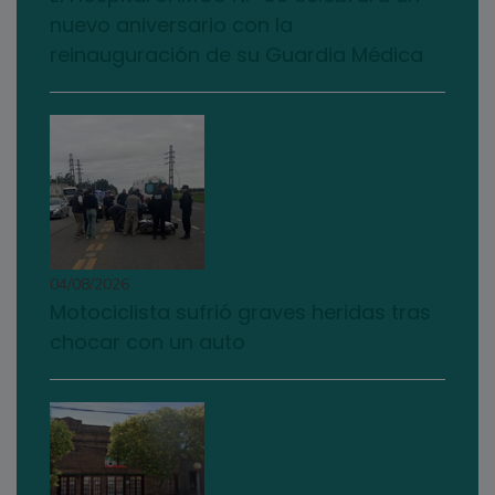
nuevo aniversario con la
reinauguración de su Guardia Médica
04/08/2026
Motociclista sufrió graves heridas tras
chocar con un auto