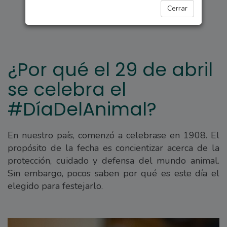
TENDENCIAS
Cerrar
¿Por qué el 29 de abril
se celebra el
#DíaDelAnimal?
En nuestro país, comenzó a celebrase en 1908. El
propósito de la fecha es concientizar acerca de la
protección, cuidado y defensa del mundo animal.
Sin embargo, pocos saben por qué es este día el
elegido para festejarlo.