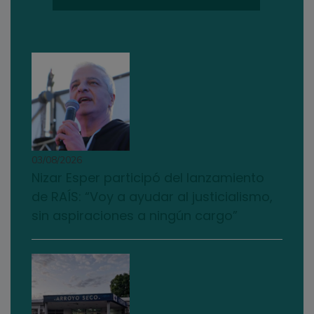
03/08/2026
Nizar Esper participó del lanzamiento
de RAÍS: “Voy a ayudar al justicialismo,
sin aspiraciones a ningún cargo”