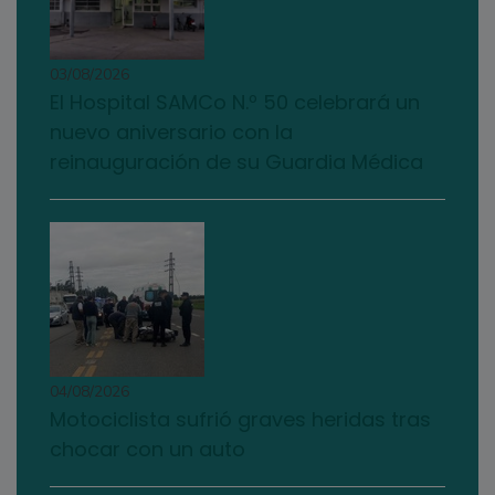
03/08/2026
El Hospital SAMCo N.º 50 celebrará un
nuevo aniversario con la
reinauguración de su Guardia Médica
04/08/2026
Motociclista sufrió graves heridas tras
chocar con un auto