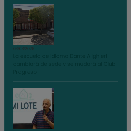
03/08/2026
La escuela de idioma Dante Alighieri
cambiará de sede y se mudará al Club
Progreso