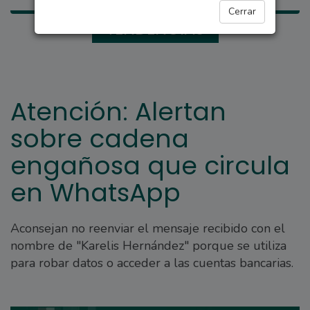
Cerrar
TENDENCIAS
Atención: Alertan
sobre cadena
engañosa que circula
en WhatsApp
Aconsejan no reenviar el mensaje recibido con el
nombre de "Karelis Hernández" porque se utiliza
para robar datos o acceder a las cuentas bancarias.