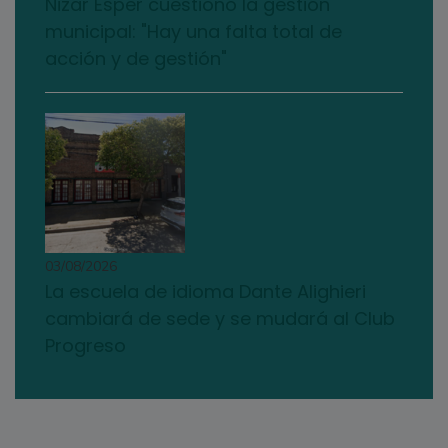
Nizar Esper cuestionó la gestión
municipal: "Hay una falta total de
acción y de gestión"
03/08/2026
La escuela de idioma Dante Alighieri
cambiará de sede y se mudará al Club
Progreso