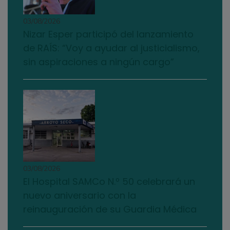
03/08/2026
Nizar Esper participó del lanzamiento
de RAÍS: “Voy a ayudar al justicialismo,
sin aspiraciones a ningún cargo”
03/08/2026
El Hospital SAMCo N.º 50 celebrará un
nuevo aniversario con la
reinauguración de su Guardia Médica