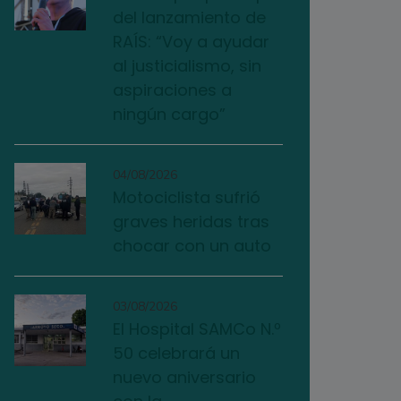
del lanzamiento de
RAÍS: “Voy a ayudar
al justicialismo, sin
aspiraciones a
ningún cargo”
04/08/2026
Motociclista sufrió
graves heridas tras
chocar con un auto
03/08/2026
El Hospital SAMCo N.º
50 celebrará un
nuevo aniversario