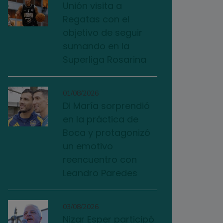
Unión visita a
Regatas con el
objetivo de seguir
sumando en la
Superliga Rosarina
01/08/2026
Di María sorprendió
en la práctica de
Boca y protagonizó
un emotivo
reencuentro con
Leandro Paredes
03/08/2026
Nizar Esper participó