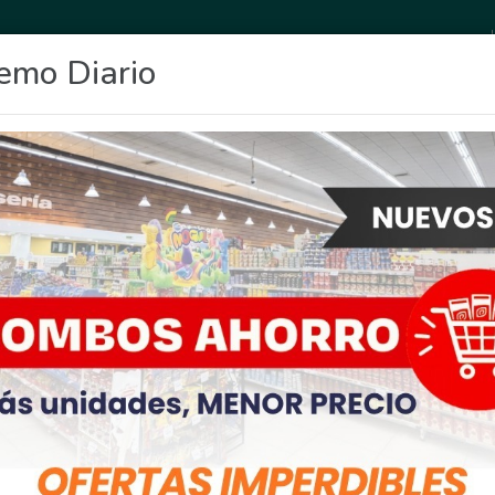
emo Diario
OCIO
DEPORTES
FIGHIERA
GENERAL LAGOS
POLICIALES
RE