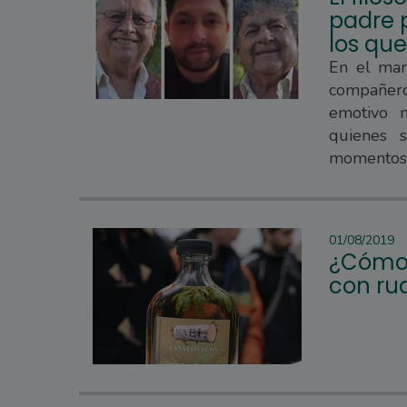
padre 
los qu
En el mar
compañer
emotivo 
quienes 
momentos
01/08/2019
¿Cómo 
con ru