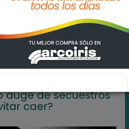
os virtuales: ¿Cómo evitar caer?
TENDENCIAS
o auge de secuestros
vitar caer?