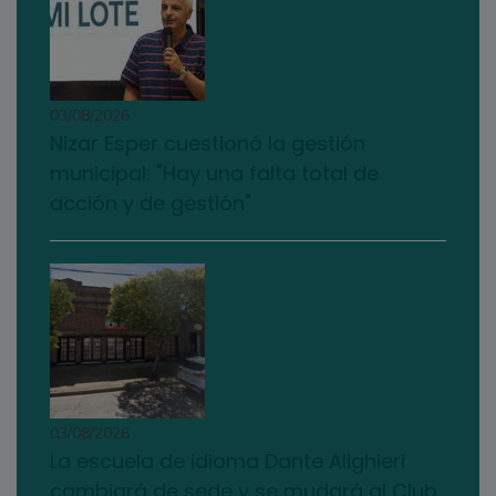
03/08/2026
Nizar Esper cuestionó la gestión
municipal: "Hay una falta total de
acción y de gestión"
03/08/2026
La escuela de idioma Dante Alighieri
cambiará de sede y se mudará al Club