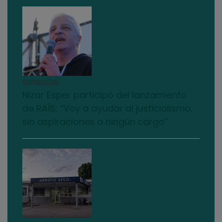
03/08/2026
Nizar Esper participó del lanzamiento
de RAÍS: “Voy a ayudar al justicialismo,
sin aspiraciones a ningún cargo”