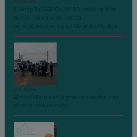
03/08/2026
El Hospital SAMCo N.º 50 celebrará un
nuevo aniversario con la
reinauguración de su Guardia Médica
04/08/2026
Motociclista sufrió graves heridas tras
chocar con un auto