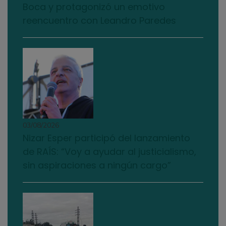
Boca y protagonizó un emotivo
reencuentro con Leandro Paredes
03/08/2026
Nizar Esper participó del lanzamiento
de RAÍS: “Voy a ayudar al justicialismo,
sin aspiraciones a ningún cargo”