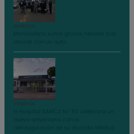
04/08/2026
Motociclista sufrió graves heridas tras
chocar con un auto
03/08/2026
El Hospital SAMCo N.º 50 celebrará un
nuevo aniversario con la
reinauguración de su Guardia Médica