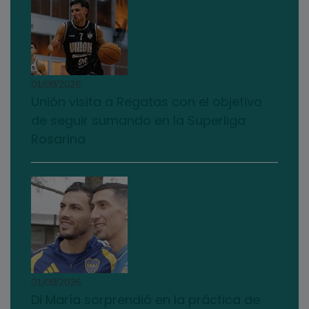
01/08/2026
Unión visita a Regatas con el objetivo
de seguir sumando en la Superliga
Rosarina
01/08/2026
Di María sorprendió en la práctica de