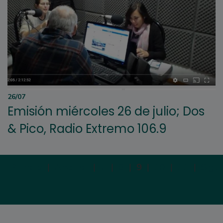
26/07
Emisión miércoles 26 de julio; Dos
& Pico, Radio Extremo 106.9
Primera
|
Anterior
|
7
|
8
|
9
|
10
|
11
|
Sigui