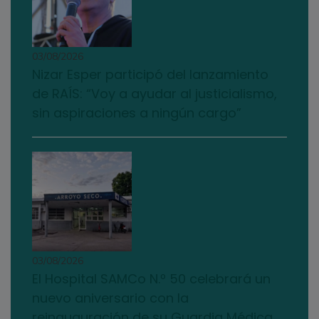
03/08/2026
Nizar Esper participó del lanzamiento
de RAÍS: “Voy a ayudar al justicialismo,
sin aspiraciones a ningún cargo”
03/08/2026
El Hospital SAMCo N.º 50 celebrará un
nuevo aniversario con la
reinauguración de su Guardia Médica