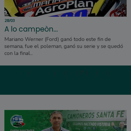
28/03
A lo campeòn...
Mariano Werner (Ford) ganó todo este fin de
semana, fue el poleman, ganó su serie y se quedó
con la final...
Primera
|
Anterior
|
5
|
6
|
7
|
8
|
9
|
Siguien