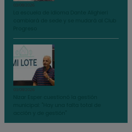
03/08/2026
La escuela de idioma Dante Alighieri
cambiará de sede y se mudará al Club
Progreso
03/08/2026
Nizar Esper cuestionó la gestión
municipal: "Hay una falta total de
acción y de gestión"