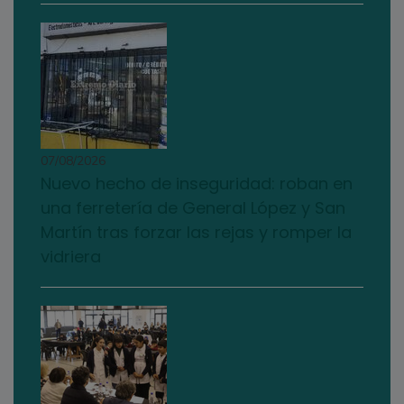
07/08/2026
Nuevo hecho de inseguridad: roban en
una ferretería de General López y San
Martín tras forzar las rejas y romper la
vidriera