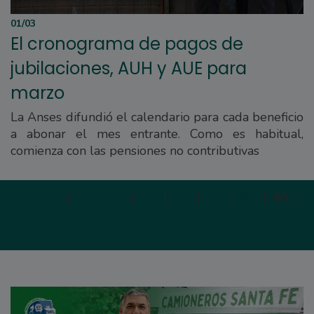
01/03
El cronograma de pagos de
jubilaciones, AUH y AUE para
marzo
La Anses difundió el calendario para cada beneficio
a abonar el mes entrante. Como es habitual,
comienza con las pensiones no contributivas
Primera
|
Anterior
|
81
|
82
|
83
|
84
|
85
|
S