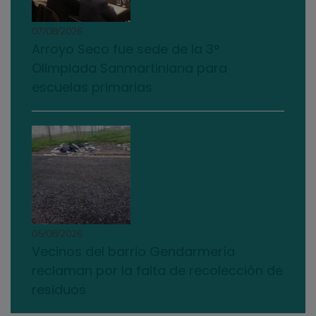
07/08/2026
Arroyo Seco fue sede de la 3°
Olimpiada Sanmartiniana para
escuelas primarias
05/08/2026
Vecinos del barrio Gendarmería
reclaman por la falta de recolección de
residuos