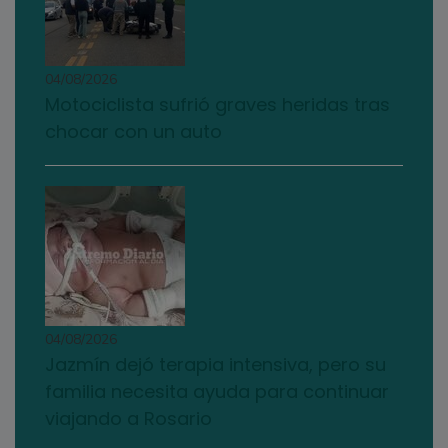
04/08/2026
Motociclista sufrió graves heridas tras
chocar con un auto
04/08/2026
Jazmín dejó terapia intensiva, pero su
familia necesita ayuda para continuar
viajando a Rosario