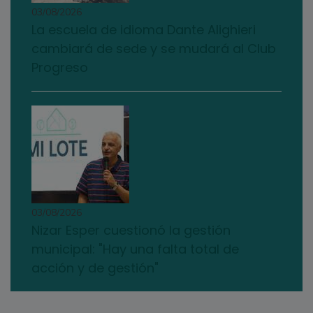
03/08/2026
La escuela de idioma Dante Alighieri
cambiará de sede y se mudará al Club
Progreso
03/08/2026
Nizar Esper cuestionó la gestión
municipal: "Hay una falta total de
acción y de gestión"