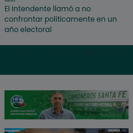
02/03
El Intendente llamó a no
confrontar políticamente en un
año electoral
Primera
|
Anterior
|
79
|
80
|
81
|
82
|
83
|
S