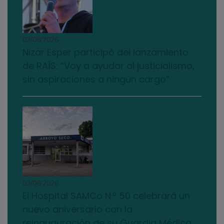
03/08/2026
Nizar Esper participó del lanzamiento
de RAÍS: “Voy a ayudar al justicialismo,
sin aspiraciones a ningún cargo”
03/08/2026
El Hospital SAMCo N.º 50 celebrará un
nuevo aniversario con la
reinauguración de su Guardia Médica