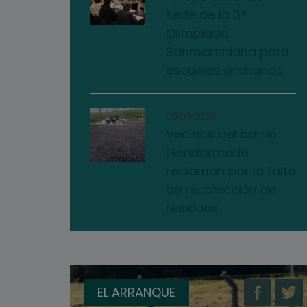
sede de la 3°
Olimpiada
Sanmartiniana para
escuelas primarias
05/08/2026
Vecinos del barrio
Gendarmería
reclaman por la falta
de recolección de
residuos
EL ARRANQUE