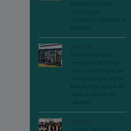
familia necesita
ayuda para
continuar viajando a
Rosario
07/08/2026
Nuevo hecho de
inseguridad: roban
en una ferretería de
General López y San
Martín tras forzar las
rejas y romper la
vidriera
07/08/2026
Arroyo Seco fue