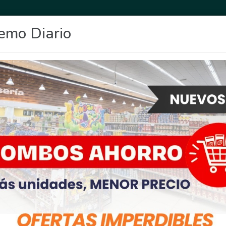
emo Diario
OCIO
DEPORTES
FIGHIERA
GENERAL LAGOS
POLICIALES
RE