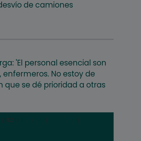
desvío de camiones
rga: 'El personal esencial son
, enfermeros. No estoy de
 que se dé prioridad a otras
|
82
|
83
|
84
|
Siguiente
|
Última