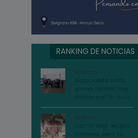
RANKING DE NOTICIAS
04/08/2026
Motociclista sufrió
graves heridas tras
chocar con un auto
04/08/2026
Jazmín dejó terapia
intensiva, pero su