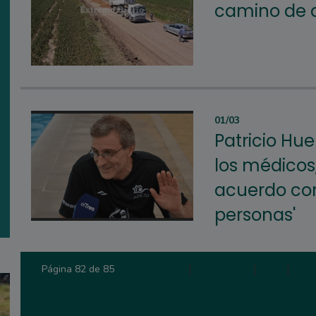
camino de 
01/03
Patricio Hue
los médicos
acuerdo con
personas'
Primera
|
Anterior
|
80
|
81
Página 82 de 85