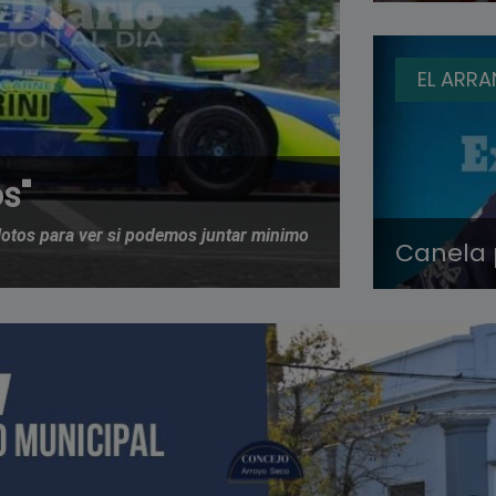
EL ARR
s"
otos para ver si podemos juntar minimo
Canela p