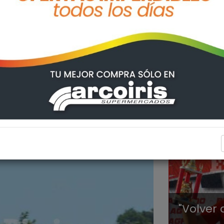
EL ARR
"Volver 