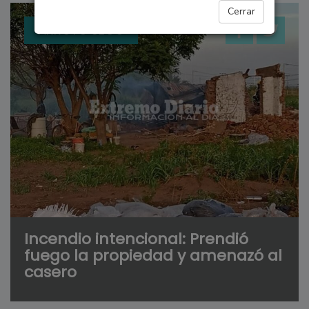
Cerrar
ARROYO SECO
Incendio intencional: Prendió
fuego la propiedad y amenazó al
casero