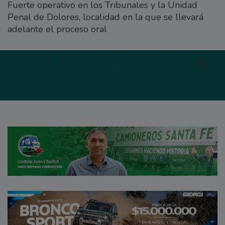
Fuerte operativo en los Tribunales y la Unidad
Penal de Dolores, localidad en la que se llevará
adelante el proceso oral
Primera
|
Anterior
|
88
|
89
|
90
|
91
|
92
|
S