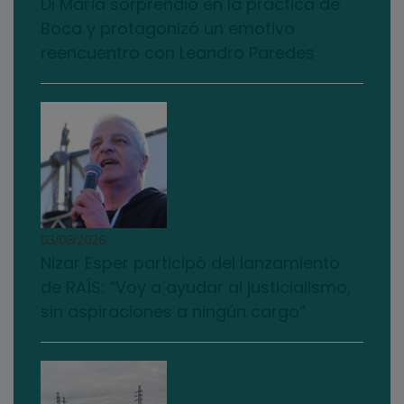
Di María sorprendió en la práctica de
Boca y protagonizó un emotivo
reencuentro con Leandro Paredes
03/08/2026
Nizar Esper participó del lanzamiento
de RAÍS: “Voy a ayudar al justicialismo,
sin aspiraciones a ningún cargo”