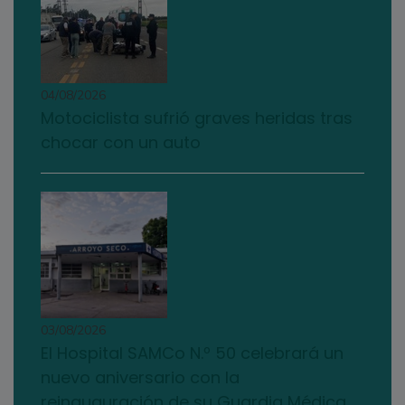
04/08/2026
Motociclista sufrió graves heridas tras
chocar con un auto
03/08/2026
El Hospital SAMCo N.º 50 celebrará un
nuevo aniversario con la
reinauguración de su Guardia Médica