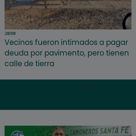
28/08
Vecinos fueron intimados a pagar
deuda por pavimento, pero tienen
calle de tierra
Primera
|
Anterior
|
3
|
4
|
5
|
6
|
7
|
Siguien