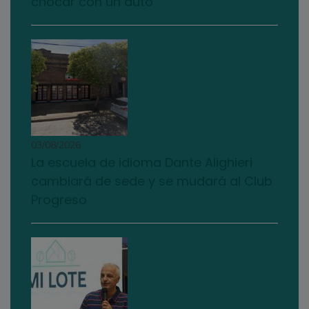
chocar con un auto
03/08/2026
La escuela de idioma Dante Alighieri
cambiará de sede y se mudará al Club
Progreso