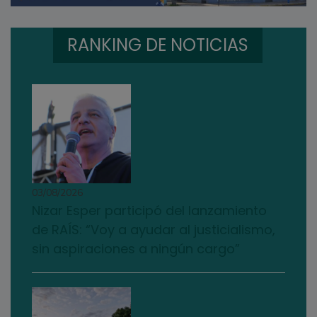
RANKING DE NOTICIAS
03/08/2026
Nizar Esper participó del lanzamiento
de RAÍS: “Voy a ayudar al justicialismo,
sin aspiraciones a ningún cargo”