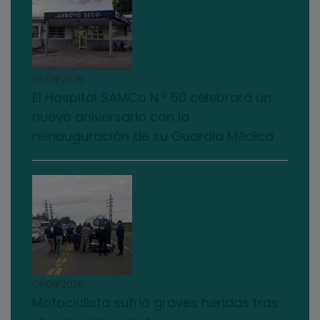
03/08/2026
El Hospital SAMCo N.º 50 celebrará un
nuevo aniversario con la
reinauguración de su Guardia Médica
04/08/2026
Motociclista sufrió graves heridas tras