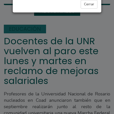
Cerrar
REGIONALES
EDUCACIÓN
Docentes de la UNR
vuelven al paro este
lunes y martes en
reclamo de mejoras
salariales
Profesores de la Universidad Nacional de Rosario
nucleados en Coad anunciaron también que en
septiembre realizarán junto al resto de la
comunidad universitaria una nueva Marcha Federal