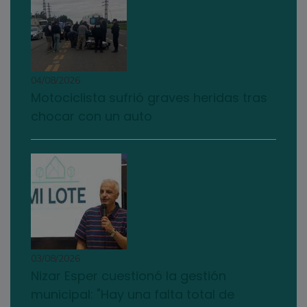
04/08/2026
Motociclista sufrió graves heridas tras
chocar con un auto
03/08/2026
Nizar Esper cuestionó la gestión
municipal: "Hay una falta total de