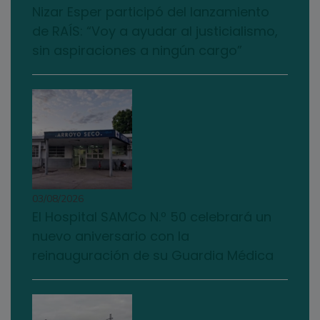
Nizar Esper participó del lanzamiento
de RAÍS: “Voy a ayudar al justicialismo,
sin aspiraciones a ningún cargo”
03/08/2026
El Hospital SAMCo N.º 50 celebrará un
nuevo aniversario con la
reinauguración de su Guardia Médica