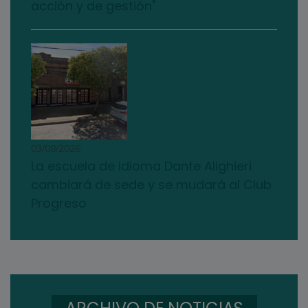
acción y de gestión"
03/08/2026
La escuela de idioma Dante Alighieri
cambiará de sede y se mudará al Club
Progreso