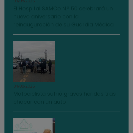
03/08/2026
El Hospital SAMCo N.º 50 celebrará un
nuevo aniversario con la
reinauguración de su Guardia Médica
04/08/2026
Motociclista sufrió graves heridas tras
chocar con un auto