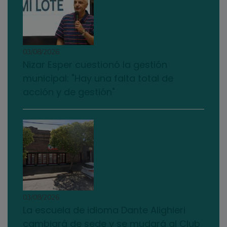
03/08/2026
Nizar Esper cuestionó la gestión
municipal: "Hay una falta total de
acción y de gestión"
03/08/2026
La escuela de idioma Dante Alighieri
cambiará de sede y se mudará al Club