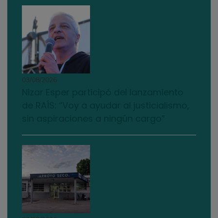
03/08/2026
Nizar Esper participó del lanzamiento
de RAÍS: “Voy a ayudar al justicialismo,
sin aspiraciones a ningún cargo”