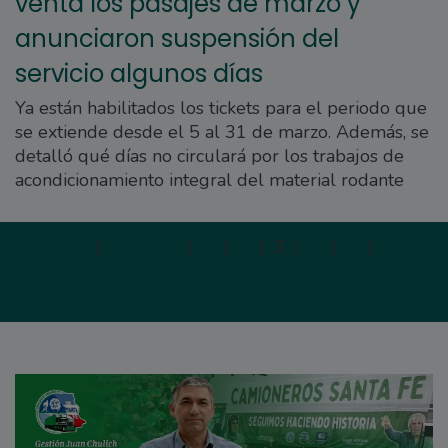
venta los pasajes de marzo y
anunciaron suspensión del
servicio algunos días
Ya están habilitados los tickets para el periodo que
se extiende desde el 5 al 31 de marzo. Además, se
detalló qué días no circulará por los trabajos de
acondicionamiento integral del material rodante
Primera
|
Anterior
|
1
|
2
|
3
|
4
|
5
|
Siguien