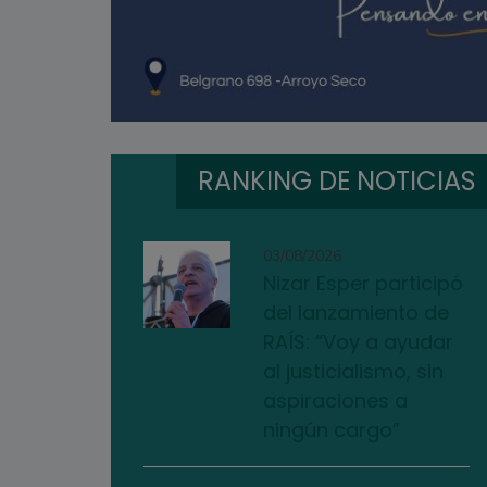
RANKING DE NOTICIAS
03/08/2026
Nizar Esper participó
del lanzamiento de
RAÍS: “Voy a ayudar
al justicialismo, sin
aspiraciones a
ningún cargo”