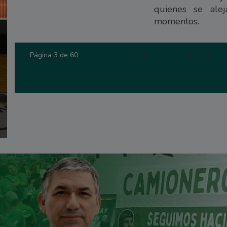
quienes se ale
momentos.
Primera
|
Anterior
|
1
|
2
Página 3 de 60