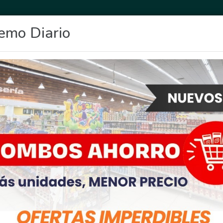
emo Diario
OCIO
DEPORTES
FIGHIERA
GENERAL LAGOS
POLICIALES
RE