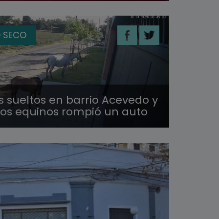
 SECO
s sueltos en barrio Acevedo y
los equinos rompió un auto