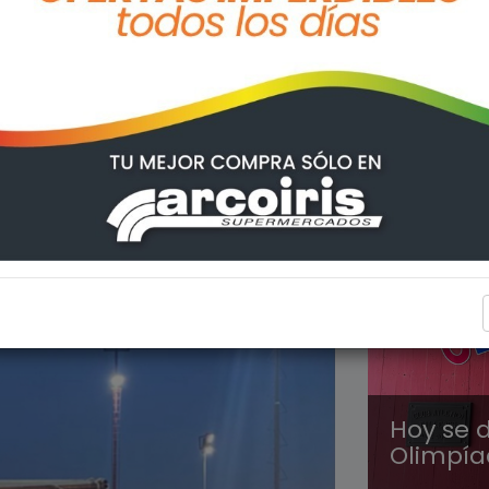
DEPORT
Hoy se d
Olimpía