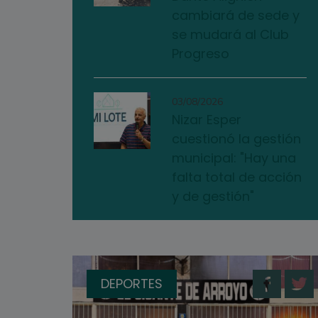
cambiará de sede y
se mudará al Club
Progreso
03/08/2026
Nizar Esper
cuestionó la gestión
municipal: "Hay una
falta total de acción
y de gestión"
DEPORTES