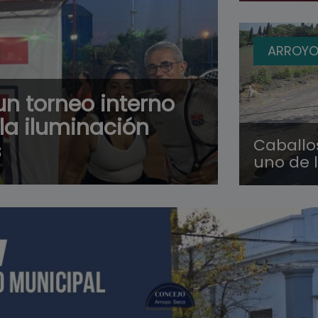
ARROYO
 un torneo interno
la iluminación
Caballo
s
uno de 