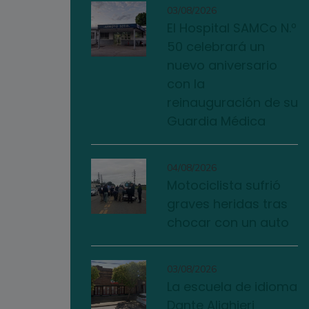
03/08/2026
El Hospital SAMCo N.º
50 celebrará un
nuevo aniversario
con la
reinauguración de su
Guardia Médica
04/08/2026
Motociclista sufrió
graves heridas tras
chocar con un auto
03/08/2026
La escuela de idioma
Dante Alighieri