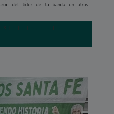
jaron del líder de la banda en otros
|
3
|
4
|
5
|
Siguiente
|
Última