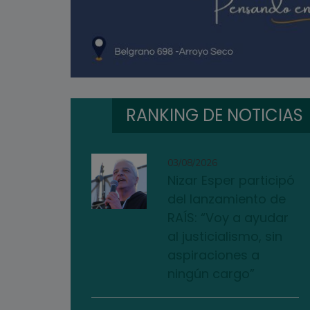
RANKING DE NOTICIAS
03/08/2026
Nizar Esper participó
del lanzamiento de
RAÍS: “Voy a ayudar
al justicialismo, sin
aspiraciones a
ningún cargo”