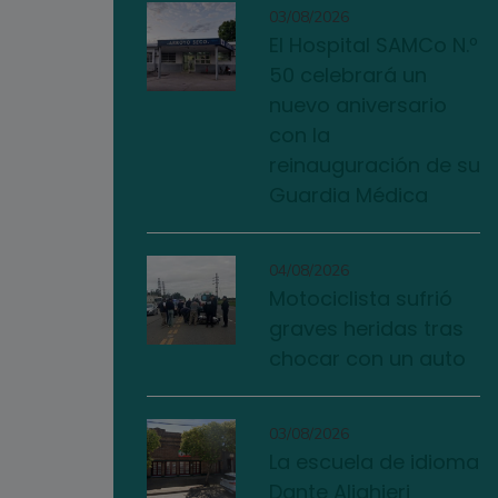
03/08/2026
El Hospital SAMCo N.º
50 celebrará un
nuevo aniversario
con la
reinauguración de su
Guardia Médica
04/08/2026
Motociclista sufrió
graves heridas tras
chocar con un auto
03/08/2026
La escuela de idioma
Dante Alighieri