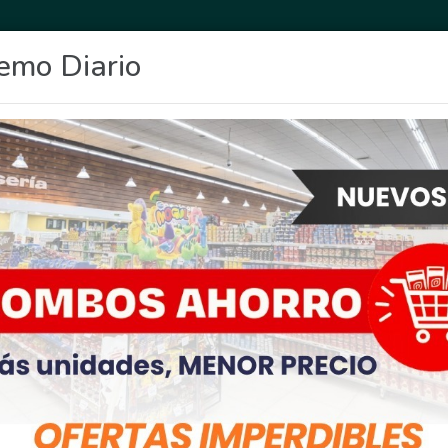
emo Diario
OCIO
DEPORTES
FIGHIERA
GENERAL LAGOS
POLICIALES
RE