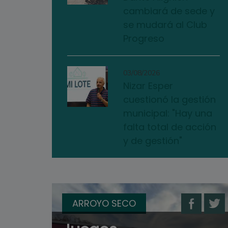
cambiará de sede y
se mudará al Club
Progreso
03/08/2026
Nizar Esper
cuestionó la gestión
municipal: "Hay una
falta total de acción
y de gestión"
ARROYO SECO