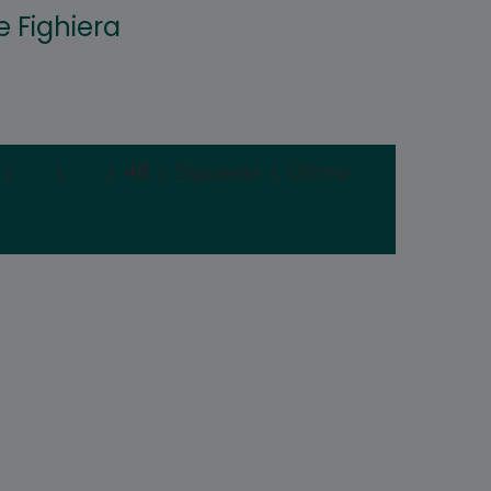
e Fighiera
|
46
|
47
|
48
|
Siguiente |
Última