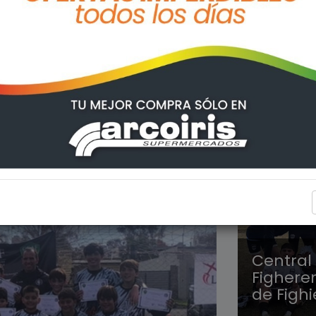
DEPORT
Central 
Figheren
de Figh