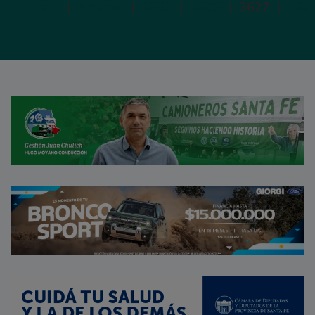
Primera
|
Anterior
|
3625
|
3626
|
3627
|
362