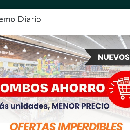
emo Diario
OCIO
DEPORTES
FIGHIERA
GENERAL LAGOS
POLICIALES
RE