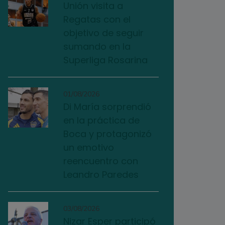
Unión visita a
Regatas con el
objetivo de seguir
sumando en la
Superliga Rosarina
01/08/2026
Di María sorprendió
en la práctica de
Boca y protagonizó
un emotivo
reencuentro con
Leandro Paredes
03/08/2026
Nizar Esper participó