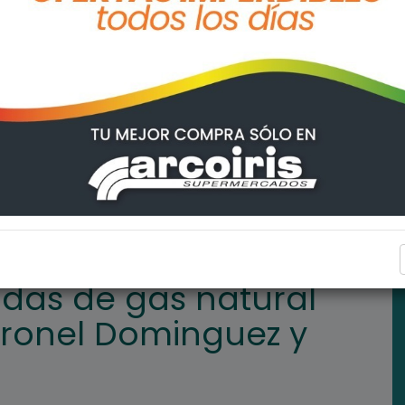
al en Arroyo Seco, Coronel Dominguez y Villa Amelia
ARROYO SECO
idas de gas natural
oronel Dominguez y