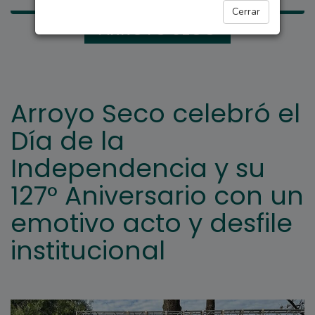
Cerrar
ARROYO SECO
Arroyo Seco celebró el
Día de la
Independencia y su
127° Aniversario con un
emotivo acto y desfile
institucional