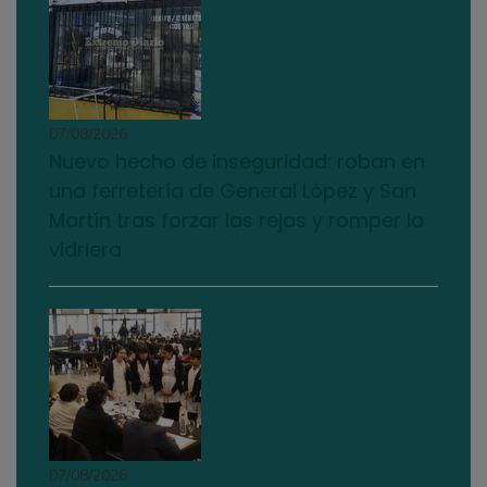
07/08/2026
Nuevo hecho de inseguridad: roban en
una ferretería de General López y San
Martín tras forzar las rejas y romper la
vidriera
07/08/2026