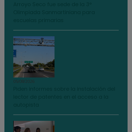
Arroyo Seco fue sede de la 3°
Olimpiada Sanmartiniana para
escuelas primarias
05/08/2026
Piden informes sobre la instalación del
lector de patentes en el acceso a la
autopista