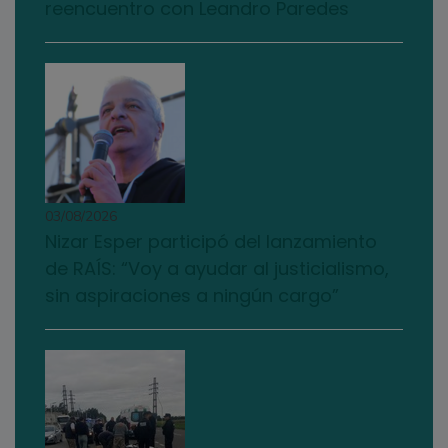
reencuentro con Leandro Paredes
03/08/2026
Nizar Esper participó del lanzamiento
de RAÍS: “Voy a ayudar al justicialismo,
sin aspiraciones a ningún cargo”