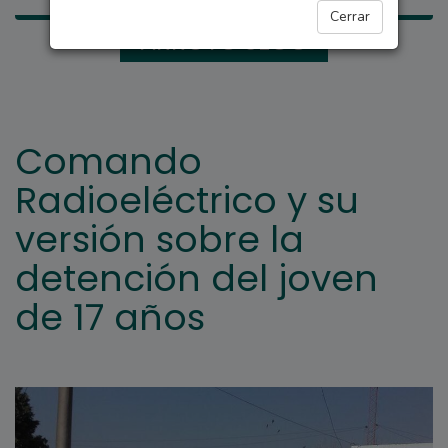
Cerrar
ARROYO SECO
Comando
Radioeléctrico y su
versión sobre la
detención del joven
de 17 años