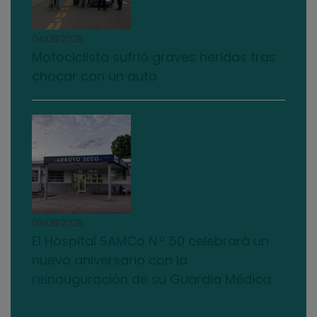
04/08/2026
Motociclista sufrió graves heridas tras
chocar con un auto
03/08/2026
El Hospital SAMCo N.º 50 celebrará un
nuevo aniversario con la
reinauguración de su Guardia Médica