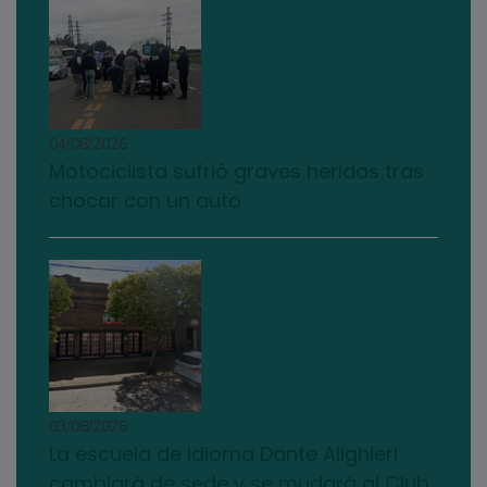
04/08/2026
Motociclista sufrió graves heridas tras
chocar con un auto
03/08/2026
La escuela de idioma Dante Alighieri
cambiará de sede y se mudará al Club