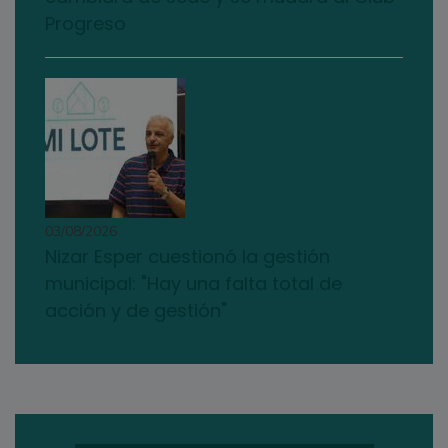
Progreso
03/08/2026
Nizar Esper cuestionó la gestión
municipal: "Hay una falta total de
acción y de gestión"