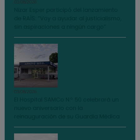
03/08/2026
Nizar Esper participó del lanzamiento
de RAÍS: “Voy a ayudar al justicialismo,
sin aspiraciones a ningún cargo”
03/08/2026
El Hospital SAMCo N.º 50 celebrará un
nuevo aniversario con la
reinauguración de su Guardia Médica