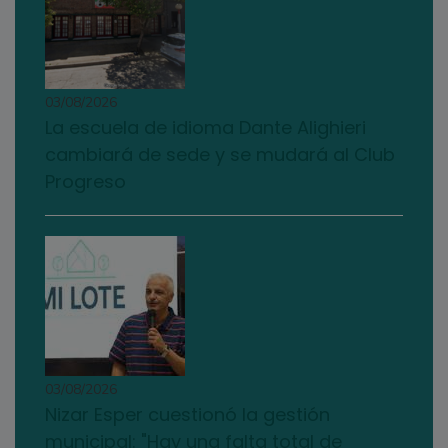
03/08/2026
La escuela de idioma Dante Alighieri
cambiará de sede y se mudará al Club
Progreso
03/08/2026
Nizar Esper cuestionó la gestión
municipal: "Hay una falta total de