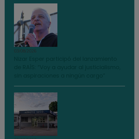
03/08/2026
Nizar Esper participó del lanzamiento
de RAÍS: “Voy a ayudar al justicialismo,
sin aspiraciones a ningún cargo”