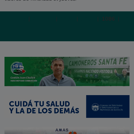
Primera
|
Anterior
|
1084
|
1085
|
1086
|
108