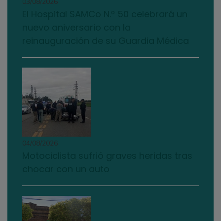
03/08/2026
El Hospital SAMCo N.º 50 celebrará un
nuevo aniversario con la
reinauguración de su Guardia Médica
04/08/2026
Motociclista sufrió graves heridas tras
chocar con un auto