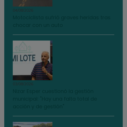
04/08/2026
Motociclista sufrió graves heridas tras
chocar con un auto
03/08/2026
Nizar Esper cuestionó la gestión
municipal: "Hay una falta total de
acción y de gestión"