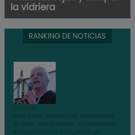
la vidriera
RANKING DE NOTICIAS
03/08/2026
Nizar Esper participó del lanzamiento
de RAÍS: “Voy a ayudar al justicialismo,
sin aspiraciones a ningún cargo”