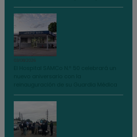
03/08/2026
El Hospital SAMCo N.º 50 celebrará un
nuevo aniversario con la
reinauguración de su Guardia Médica