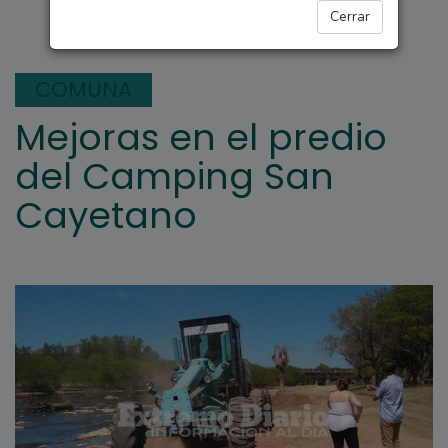
FIGHIERA
Cerrar
COMUNA
Mejoras en el predio
del Camping San
Cayetano