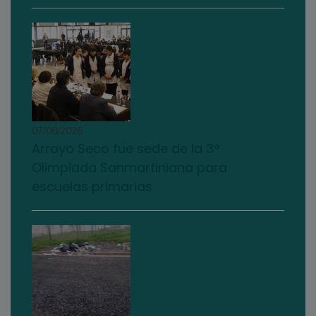
07/08/2026
Arroyo Seco fue sede de la 3°
Olimpiada Sanmartiniana para
escuelas primarias