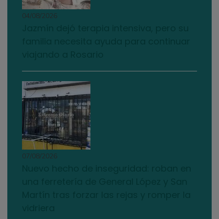
04/08/2026
Jazmín dejó terapia intensiva, pero su
familia necesita ayuda para continuar
viajando a Rosario
07/08/2026
Nuevo hecho de inseguridad: roban en
una ferretería de General López y San
Martín tras forzar las rejas y romper la
vidriera