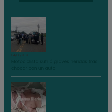
04/08/2026
Motociclista sufrió graves heridas tras
chocar con un auto