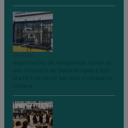
07/08/2026
Nuevo hecho de inseguridad: roban en
una ferretería de General López y San
Martín tras forzar las rejas y romper la
vidriera