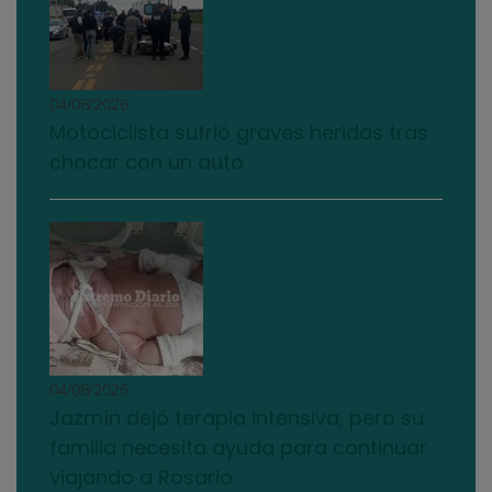
04/08/2026
Motociclista sufrió graves heridas tras
chocar con un auto
04/08/2026
Jazmín dejó terapia intensiva, pero su
familia necesita ayuda para continuar
viajando a Rosario