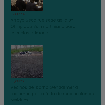
07/08/2026
Arroyo Seco fue sede de la 3°
Olimpiada Sanmartiniana para
escuelas primarias
05/08/2026
Vecinos del barrio Gendarmería
reclaman por la falta de recolección de
residuos