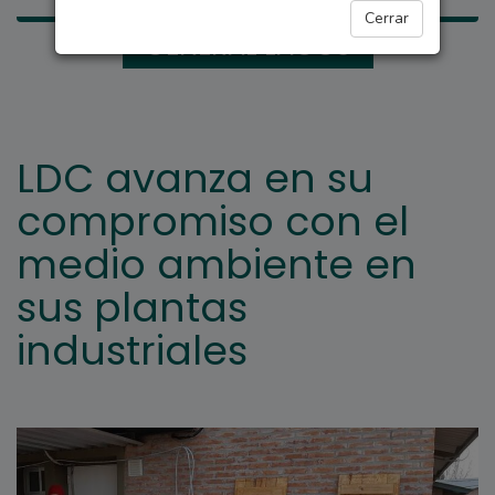
Cerrar
GENERAL LAGOS
LDC avanza en su
compromiso con el
medio ambiente en
sus plantas
industriales