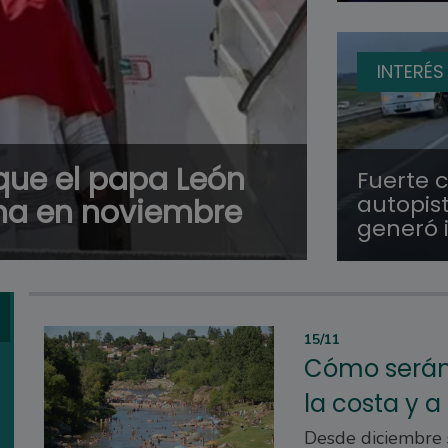
INTERÉS
que el papa León
Fuerte 
autopis
tina en noviembre
generó 
15/11
Cómo serán 
la costa y a 
Desde diciembre s