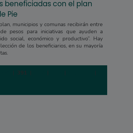
s beneficiadas con el plan
e Pie
plan, municipios y comunas recibirán entre
de pesos para iniciativas que ayuden a
jido social, económico y productivo”. Hay
lección de los beneficiarios, en su mayoría
tas.
390
|
391
|
392
|
393
|
Siguiente
|
Última