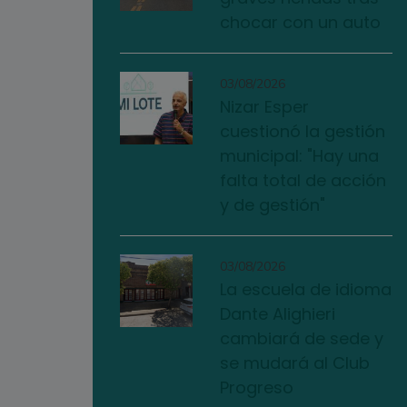
chocar con un auto
03/08/2026
Nizar Esper
cuestionó la gestión
municipal: "Hay una
falta total de acción
y de gestión"
03/08/2026
La escuela de idioma
Dante Alighieri
cambiará de sede y
se mudará al Club
Progreso