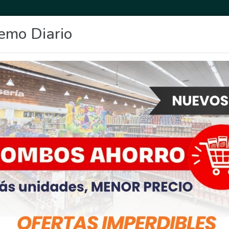
emo Diario
OCIO
DEPORTES
FIGHIERA
GENERAL LAGOS
POLICIALES
RE