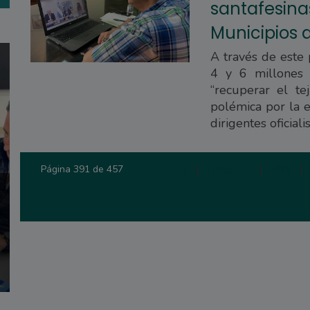
santafesina
Municipios d
A través de este 
4 y 6 millones 
“recuperar el te
polémica por la e
dirigentes oficialis
Primera
|
Anterior
|
389
|
Página 391 de 457