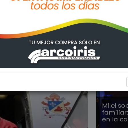
INTERÉS
Milei s
familiar
en la c