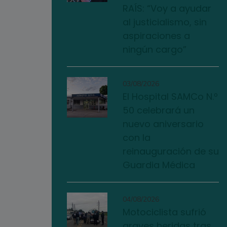
RAÍS: “Voy a ayudar
al justicialismo, sin
aspiraciones a
ningún cargo”
03/08/2026
El Hospital SAMCo N.º
50 celebrará un
nuevo aniversario
con la
reinauguración de su
Guardia Médica
04/08/2026
Motociclista sufrió
graves heridas tras