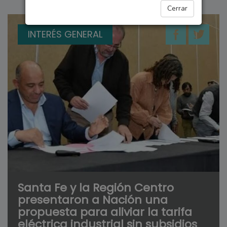
Cerrar
INTERÉS GENERAL
Santa Fe y la Región Centro
presentaron a Nación una
propuesta para aliviar la tarifa
eléctrica industrial sin subsidios