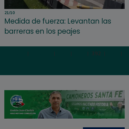
21/10
Medida de fuerza: Levantan las
barreras en los peajes
Primera
|
Anterior
|
390
|
391
|
392
|
393
|
3