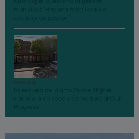
Nizar Esper cuestionó la gestión
municipal: "Hay una falta total de
acción y de gestión"
03/08/2026
La escuela de idioma Dante Alighieri
cambiará de sede y se mudará al Club
Progreso