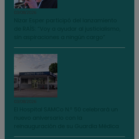
03/08/2026
Nizar Esper participó del lanzamiento
de RAÍS: “Voy a ayudar al justicialismo,
sin aspiraciones a ningún cargo”
03/08/2026
El Hospital SAMCo N.º 50 celebrará un
nuevo aniversario con la
reinauguración de su Guardia Médica