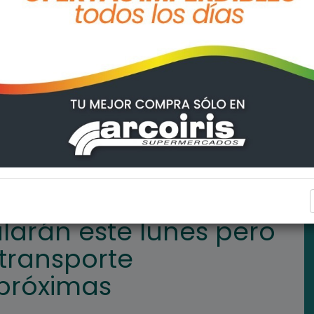
s pero la continuidad del transporte dependerá de las próximas ne
INTERÉS GENERAL
ularán este lunes pero
 transporte
próximas