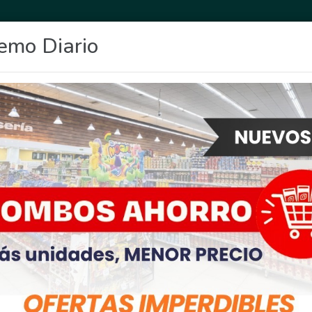
emo Diario
OCIO
DEPORTES
FIGHIERA
GENERAL LAGOS
POLICIALES
RE