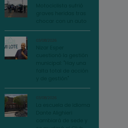
Motociclista sufrió
graves heridas tras
chocar con un auto
03/08/2026
Nizar Esper
cuestionó la gestión
municipal: "Hay una
falta total de acción
y de gestión"
03/08/2026
La escuela de idioma
Dante Alighieri
cambiará de sede y