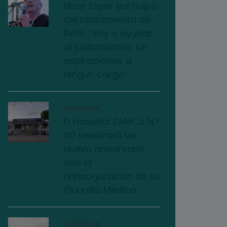
Nizar Esper participó
del lanzamiento de
RAÍS: “Voy a ayudar
al justicialismo, sin
aspiraciones a
ningún cargo”
03/08/2026
El Hospital SAMCo N.º
50 celebrará un
nuevo aniversario
con la
reinauguración de su
Guardia Médica
04/08/2026