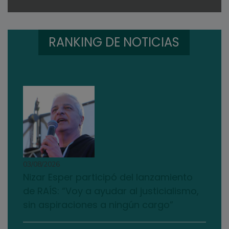
RANKING DE NOTICIAS
03/08/2026
Nizar Esper participó del lanzamiento
de RAÍS: “Voy a ayudar al justicialismo,
sin aspiraciones a ningún cargo”