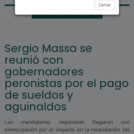
Cerrar
INTERÉS GENERAL
Sergio Massa se
reunió con
gobernadores
peronistas por el pago
de sueldos y
aguinaldos
Los mandatarios regionales llegaron con
preocupación por el impacto en la recaudación, las