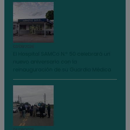
03/08/2026
El Hospital SAMCo N.º 50 celebrará un
nuevo aniversario con la
reinauguración de su Guardia Médica
04/08/2026