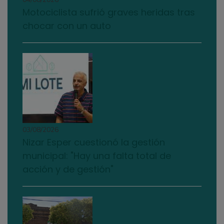
Motociclista sufrió graves heridas tras
chocar con un auto
03/08/2026
Nizar Esper cuestionó la gestión
municipal: "Hay una falta total de
acción y de gestión"